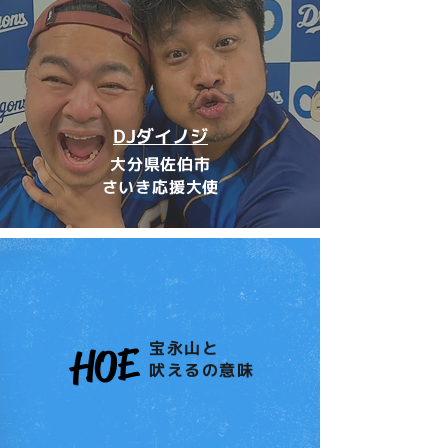
DJダイノジ
大分県佐伯市
さいき応援大使
宝永山と
HOE
​吠えるの意味