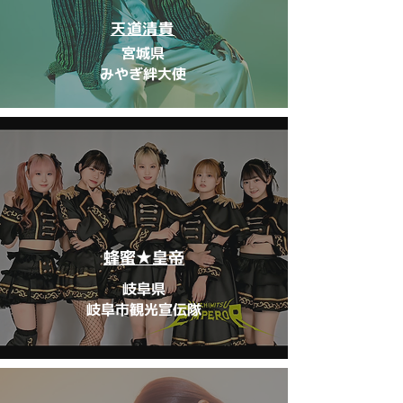
天道清貴
宮城県
みやぎ絆大使
蜂蜜★皇帝
岐阜県
岐阜市観光宣伝隊