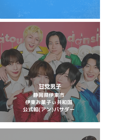
甘党男子
静岡県伊東市
伊東お菓子ぃ共和国
公式餡(アン)バサダー