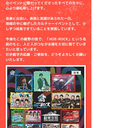
のイベントに関わってくださったすべての方々に、
心より御礼申し上げます。
音楽と出会い、表現と笑顔があふれた一日。
地域の中に根ざしたカルチャーイベントとして、少
しずつ成長できていることを実感しています。
今後もこの裾野の地で、「HOE-ROCK」という名
前のもと、人と人がつながる場を大切に育てていき
たいと思っています。
引き続きの応援・ご参加を、どうぞよろしくお願い
いたします。